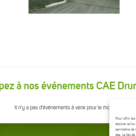
ipez à nos événements CAE D
Il n'y a pas d'événements à venir pour le moment
Pour offrir le
stocker et/ou 
permettra de 
site. Le fait 