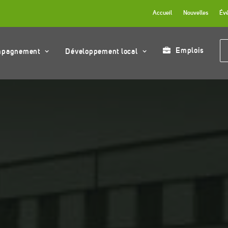
Accueil
Nouvelles
Év
Emplois
mpagnement
Développement local