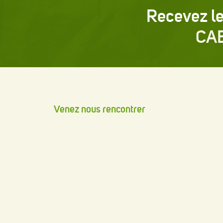
Recevez le
CA
Venez nous rencontrer
2570 rue St-Pierre,
Drummondville (Québec) J2C 7Y3
T :
819 474-6477
Heures d'ouverture