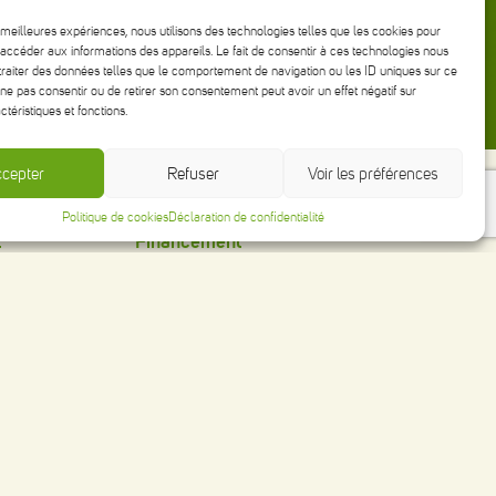
s meilleures expériences, nous utilisons des technologies telles que les cookies pour
accéder aux informations des appareils. Le fait de consentir à ces technologies nous
traiter des données telles que le comportement de navigation ou les ID uniques sur ce
de ne pas consentir ou de retirer son consentement peut avoir un effet négatif sur
ctéristiques et fonctions.
cepter
Refuser
Voir les préférences
Politique de cookies
Déclaration de confidentialité
t
Financement
DÉMARRAGE D’ENTREPRISE
ÉQUIPEMENT ET IMMOBILISATION
FONDS DE ROULEMENT
RELÈVE ET ACHAT D’ENTREPRISE
DEMANDE DE FINANCEMENT