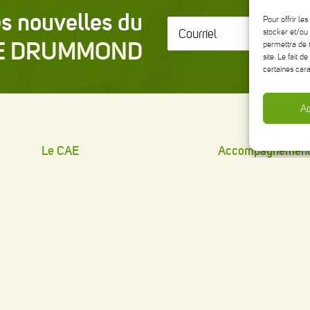
s nouvelles du
Pour offrir le
Courriel
*
stocker et/ou 
E DRUMMOND
permettra de 
site. Le fait 
certaines cara
Ac
Le CAE
Accompagnemen
MISSION
NOS SERVICES
ÉQUIPE
BOITE À OUTILS
ADMINISTRATEURS
ÉVÉNEMENTS
TERRITOIRES
HISTORIQUE