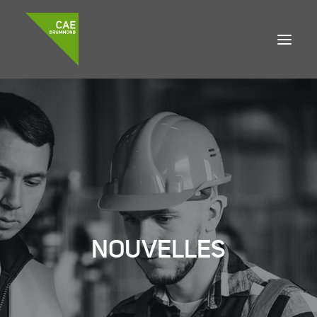
À propos
Accompagnement
Développement local
Emplois
DEMANDE DE FINANCEMENT
NOUVELLES
Accueil
Nouvelles