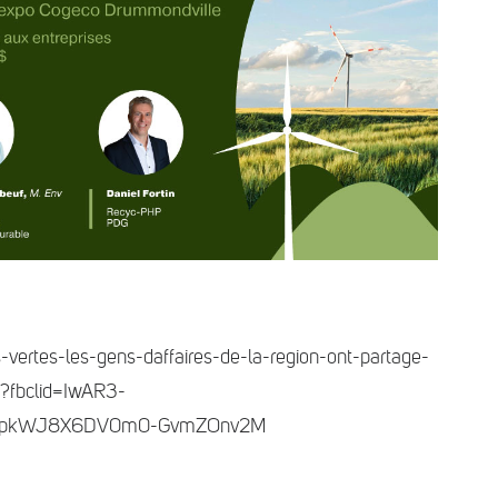
-vertes-les-gens-daffaires-de-la-region-ont-partage-
/?fbclid=IwAR3-
XpkWJ8X6DV0m0-GvmZOnv2M