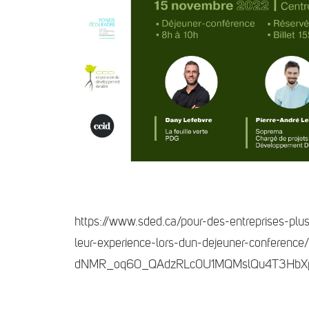
https://www.sded.ca/pour-des-entreprises-plus
leur-experience-lors-dun-dejeuner-conference
dNMR_oq60_QAdzRLc0U1MQMslQu4T3Hb