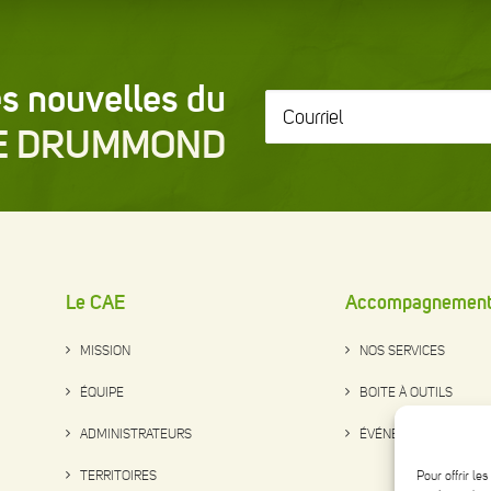
s nouvelles du
Courriel
*
E DRUMMOND
Le CAE
Accompagnemen
MISSION
NOS SERVICES
ÉQUIPE
BOITE À OUTILS
ADMINISTRATEURS
ÉVÉNEMENTS
TERRITOIRES
Pour offrir le