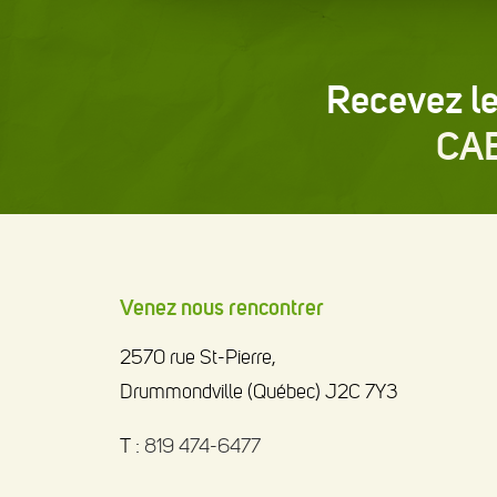
Recevez le
CA
Venez nous rencontrer
2570 rue St-Pierre,
Drummondville (Québec) J2C 7Y3
T :
819 474-6477