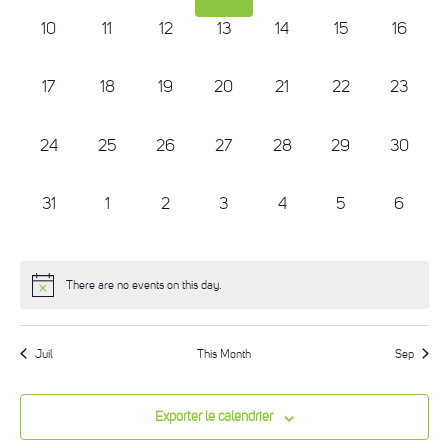
0
0
0
0
0
0
0
10
11
12
13
14
15
16
events,
events,
events,
events,
events,
events,
events,
0
0
0
0
0
0
0
17
18
19
20
21
22
23
events,
events,
events,
events,
events,
events,
events,
0
0
0
0
0
0
0
24
25
26
27
28
29
30
events,
events,
events,
events,
events,
events,
events,
0
0
0
0
0
0
0
31
1
2
3
4
5
6
events,
events,
events,
events,
events,
events,
events,
There are no events on this day.
Juil
This Month
Sep
Exporter le calendrier