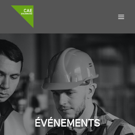
À propos
Accompagnement
Développement local
Emplois
DEMANDE DE FINANCEMENT
ÉVÉNEMENTS
Accueil
Nouvelles