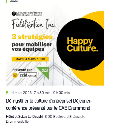
2023
En
14 mars 2023 | 7 h 30 min
-
9 h 30 min
vedette
Démystifier la culture d’entreprise! Déjeuner-
conférence présenté par le CAE Drummond
Hôtel et Suites Le Dauphin
600 Boulevard St-Joseph,
Drummondville