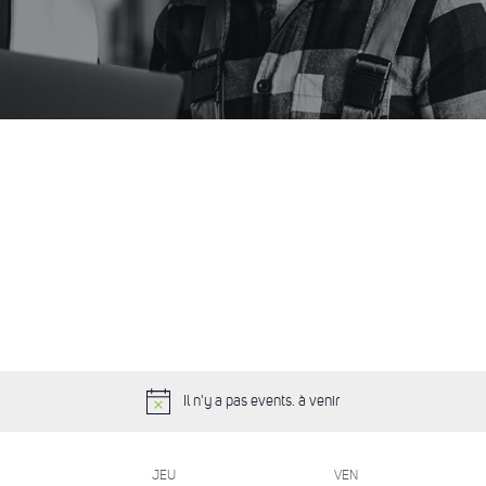
Il n'y a pas events. à venir
JEU
VEN