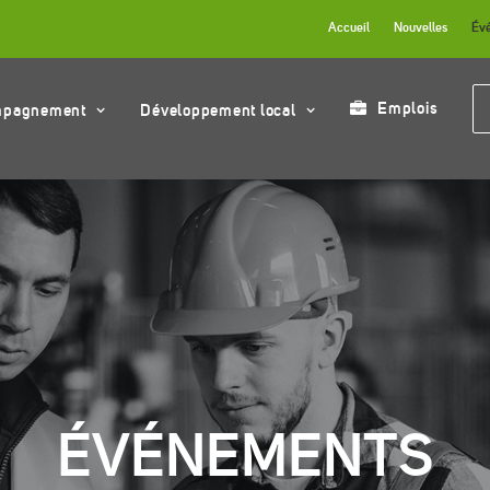
Accueil
Nouvelles
Év
Emplois
mpagnement
Développement local
ÉVÉNEMENTS