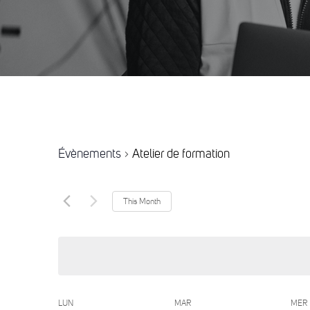
Évènements
Atelier de formation
This Month
Choisir
la
date.
LUN
MAR
MER