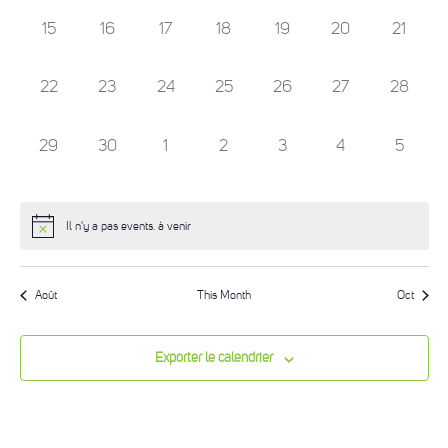
0
0
0
0
0
0
0
15
16
17
18
19
20
21
events,
events,
events,
events,
events,
events,
events,
0
0
0
0
0
0
0
22
23
24
25
26
27
28
events,
events,
events,
events,
events,
events,
events,
0
0
0
0
0
0
0
29
30
1
2
3
4
5
events,
events,
events,
events,
events,
events,
events,
Il n'y a pas events. à venir
Août
This Month
Oct
Exporter le calendrier