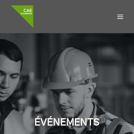
À propos
Accompagnement
Développement local
Emplois
DEMANDE DE FINANCEMENT
ÉVÉNEMENTS
Accueil
Nouvelles