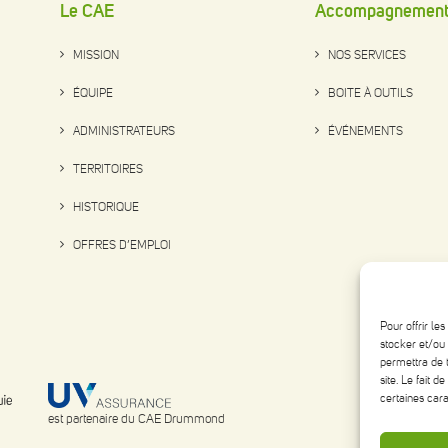
Le CAE
Accompagnemen
MISSION
NOS SERVICES
ÉQUIPE
BOITE À OUTILS
ADMINISTRATEURS
ÉVÉNEMENTS
TERRITOIRES
HISTORIQUE
OFFRES D’EMPLOI
Pour offrir le
stocker et/ou 
permettra de 
site. Le fait 
certaines cara
est partenaire du CAE Drummond